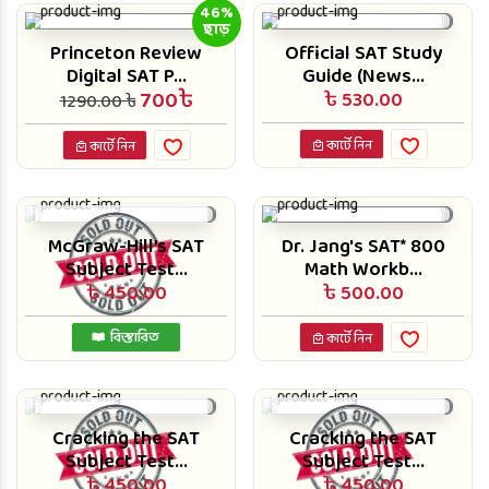
46%
ছাড়
Princeton Review
Official SAT Study
Digital SAT P...
Guide (News...
700৳
৳ 530.00
1290.00 ৳
কার্টে নিন
কার্টে নিন
McGraw-Hill’s SAT
Dr. Jang's SAT* 800
Subject Test...
Math Workb...
৳ 450.00
৳ 500.00
বিস্তারিত
কার্টে নিন
Cracking the SAT
Cracking the SAT
Subject Test...
Subject Test...
৳ 450.00
৳ 450.00