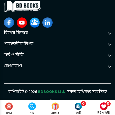
বিশেষ ফিচার
প্রয়োজনীয় লিংক
শর্ত ও নীতি
যোগাযোগ
কপিরাইট © 2026
BDBOOKS Ltd.
. সকল অধিকার সংরক্ষিত
ডেভেলপড বাই
Bintel Future Tech
0
0
হোম
সার্চ
অফার
কার্ট
উইশলিস্ট