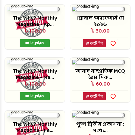
The Why? Monthly
গ্লোবাল অ্যাফেয়ার্স মে
Magazine - Ap...
২০২৬
৳ 100.00
৳ 30.00
বিস্তারিত
কার্টে নিন
The Why? Monthly
আসাদ সাম্প্রতিক MCQ
Magazine - Ma...
ত্রৈমাসিক...
৳ 100.00
৳ 60.00
বিস্তারিত
কার্টে নিন
The Why? Monthly
পুষ্প দ্বিতীয় প্রকাশনা :
Magazine - Fe...
সংখ্য...