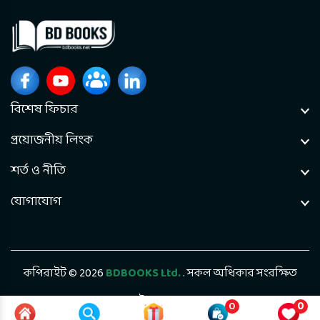
বিশেষ ফিচার
প্রয়োজনীয় লিংক
শর্ত ও নীতি
যোগাযোগ
কপিরাইট © 2026
BDBOOKS Ltd.
. সকল অধিকার সংরক্ষিত
ডেভেলপড বাই
Bintel Future Tech
0
0