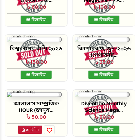
হাইভোল্টেজ...
Magazine - MA...
৳ 60.00
৳ 100.00
বিস্তারিত
বিস্তারিত
বিশ্বকাপের বাঁশি ২০২৬
কিশোরকণ্ঠ, জুন-২০২৬
(পেপারব্যা...
৳ 150.00
৳ 35.00
বিস্তারিত
বিস্তারিত
আলাল'স সাম্প্রতিক
Divention Monthly
HOUR (জানুয়...
Science Maga...
৳ 50.00
৳ 80.00
বিস্তারিত
কার্টে নিন