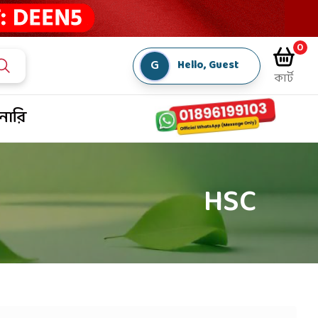
0
G
Hello, Guest
কার্ট
শনারি
HSC