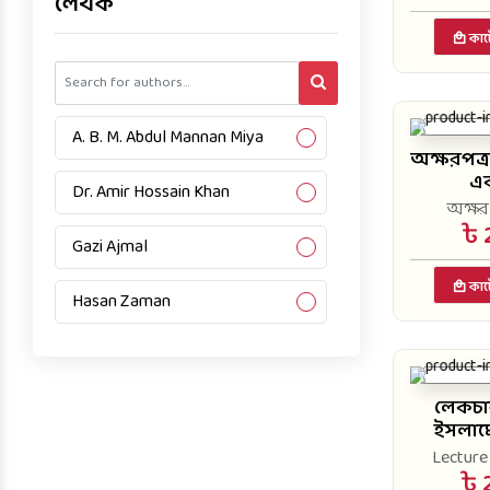
লেখক
Dikdarshan Prokashon
কার্
EL Publications
A. B. M. Abdul Mannan Miya
Edulight Publications Ltd.
অক্ষরপত্র
এক
Dr. Amir Hossain Khan
Endeavor Publications
অক্ষরপ
৳ 
Gazi Ajmal
Espan Publications
কার্
Hasan Zaman
Expert Publications
Kazi Mamunur Roshid
Friends Book Corner
লেকচা
Mahbubur Rahman
Gazi Prokashani
ইসলামে
Lecture 
Md. Ibrahim Khalil
Gazi Publishers
৳ 