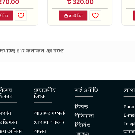
270.00
৳ 320.00
টে নিন
কার্টে নিন
েখাচ্ছে 817 ফলাফল এর মধ্যে
বিশেষ
প্রয়োজনীয়
শর্ত ও নীতি
যোগ
ফিচার
লিংক
Puran
রিফান্ড
লগইন
আমাদের সম্পর্কে
E-mai
নীতিমালা
রেজিস্টার
যোগাযোগ করুন
Tele
রিটার্ন ও
ক্রয় তালিকা
অফার
আমাদে
এক্সচেঞ্জ