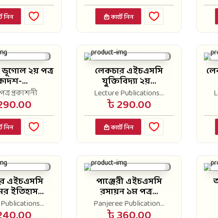
টে নিন
কার্টে নিন
 ভূগোল ২য় পত্র
লেকচার এইচএসসি
লে
াদশ-...
যুক্তিবিদ্যা ২য়...
ত্র প্রকাশনী
Lecture Publications...
L
290.00
৳ 290.00
টে নিন
কার্টে নিন
র এইচএসসি
পাঞ্জেরী এইচএসসি
অ
র ইতিহাস...
রসায়ন ১ম পত্র...
Publications...
Panjeree Publication...
240.00
৳ 360.00