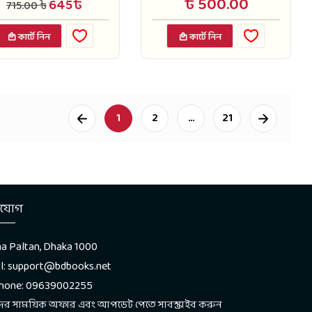
৳ 500.00
645৳
715.00 ৳
কার্টে নিন
কার্টে নিন
Next
1
2
...
21
াযোগ
a Paltan, Dhaka 1000
l: support@bdbooks.net
phone: 09639002255
র সাময়িক অফার এবং আপডেট পেতে সাবস্ক্রাইব করুন