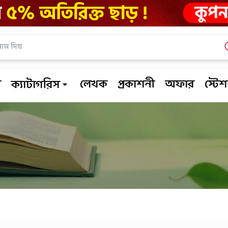
ম
লেখক
প্রকাশনী
অফার
স্টে
ক্যাটাগরিস