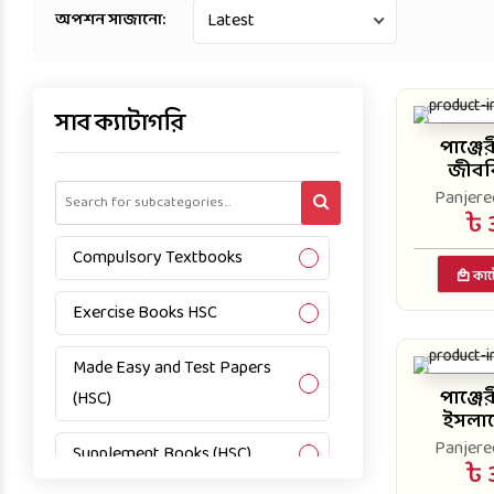
অপশন সাজানো:
সাব ক্যাটাগরি
পাঞ্জ
জীববি
Panjeree
৳ 
Compulsory Textbooks
কার্
Exercise Books HSC
Made Easy and Test Papers
পাঞ্জ
(HSC)
ইসলাম
Panjeree
Supplement Books (HSC)
৳ 