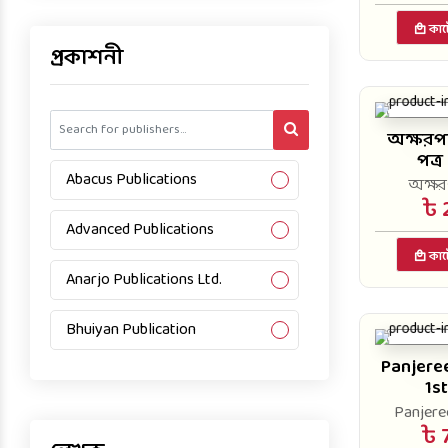
Textbooks of Business Studies
কার্
প্রকাশনী
Textbooks of Humanities
Textbooks of Science
অক্ষরপত
পত্র
Abacus Publications
অক্ষরপ
৳ 
Advanced Publications
কার্
Anarjo Publications Ltd.
Bhuiyan Publication
Panjere
Captain Publishers
1st
Panjeree
Consummate Publication
৳ 