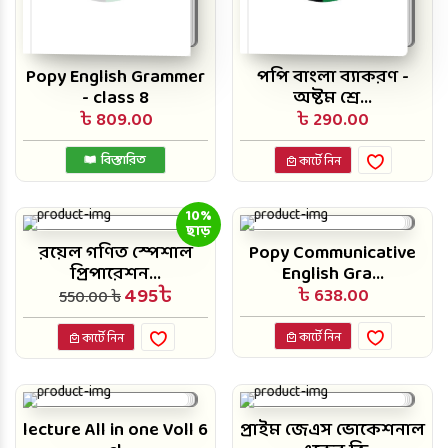
Popy English Grammer
পপি বাংলা ব্যাকরণ -
- class 8
অষ্টম শ্রে...
৳ 809.00
৳ 290.00
বিস্তারিত
কার্টে নিন
10%
ছাড়
রয়েল গণিত স্পেশাল
Popy Communicative
প্রিপারেশন...
English Gra...
495৳
৳ 638.00
550.00 ৳
কার্টে নিন
কার্টে নিন
lecture All in one Voll 6
প্রাইম জেএস ভোকেশনাল