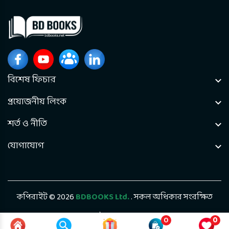
বিশেষ ফিচার
প্রয়োজনীয় লিংক
শর্ত ও নীতি
যোগাযোগ
কপিরাইট © 2026
BDBOOKS Ltd.
. সকল অধিকার সংরক্ষিত
ডেভেলপড বাই
Bintel Future Tech
0
0