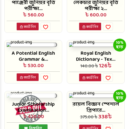
পাঞ্জেরী জুনিয়র বৃত্তি
লেকচার জুনিয়র বৃত্তি
পরীক্ষা...
পরীক্ষা ২...
৳ 560.00
৳ 600.00
কার্টে নিন
কার্টে নিন
10%
ছাড়
A Potential English
Royal English
Grammar &...
Dictionary - Tex...
126৳
৳ 530.00
140.00 ৳
কার্টে নিন
কার্টে নিন
10%
ছাড়
Junior Scholarship
রয়েল বিজ্ঞান স্পেশাল
Examination...
প্রিপারে...
338৳
৳ 420.00
375.00 ৳
বিস্তারিত