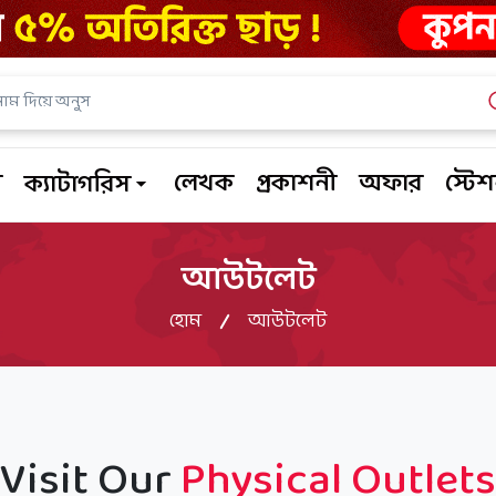
ম
লেখক
প্রকাশনী
অফার
স্টে
ক্যাটাগরিস
আউটলেট
হোম
আউটলেট
Visit Our
Physical Outlets