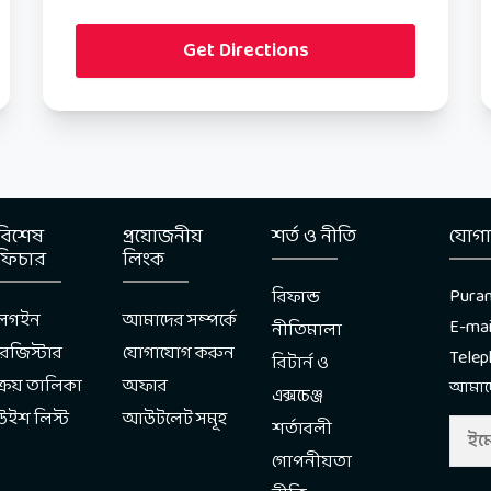
Get Directions
বিশেষ
প্রয়োজনীয়
শর্ত ও নীতি
যোগ
ফিচার
লিংক
Puran
রিফান্ড
লগইন
আমাদের সম্পর্কে
E-mai
নীতিমালা
রেজিস্টার
যোগাযোগ করুন
Tele
রিটার্ন ও
ক্রয় তালিকা
অফার
আমাদে
এক্সচেঞ্জ
উইশ লিস্ট
আউটলেট সমূহ
শর্তাবলী
গোপনীয়তা