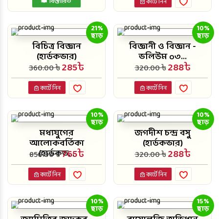
বিস্তারিত
কার্টে নিন
21%
10%
ছাড়
ছাড়
বিচিত্র বিজ্ঞান
বিজ্ঞানী ও বিজ্ঞান -
(হার্ডকভার)
ভলিউম ০৩...
285৳
288৳
360.00 ৳
320.00 ৳
কার্টে নিন
কার্টে নিন
10%
10%
ছাড়
ছাড়
মধ্যযুগের
জগদীশ চন্দ্র বসু
আলোকবর্তিকা
(হার্ডকভার)
(হার্ডকভ...
765৳
288৳
850.00 ৳
320.00 ৳
কার্টে নিন
কার্টে নিন
10%
15%
ছাড়
ছাড়