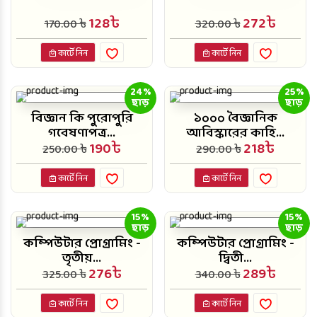
128৳
272৳
170.00 ৳
320.00 ৳
কার্টে নিন
কার্টে নিন
24%
25%
ছাড়
ছাড়
বিজ্ঞান কি পুরোপুরি
১০০০ বৈজ্ঞানিক
গবেষণাপত্র...
আবিস্কারের কাহি...
190৳
218৳
250.00 ৳
290.00 ৳
কার্টে নিন
কার্টে নিন
15%
15%
ছাড়
ছাড়
কম্পিউটার প্রোগ্রামিং -
কম্পিউটার প্রোগ্রামিং -
তৃতীয়...
দ্বিতী...
276৳
289৳
325.00 ৳
340.00 ৳
কার্টে নিন
কার্টে নিন