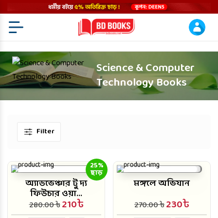
Menu Open
‍Science & Computer
Technology Books
Filter
25%
ছাড়
অ্যাডভেঞ্চার টু দ্য
মঙ্গলে অভিযান
ফিউচার ওয়া...
210৳
230৳
280.00 ৳
270.00 ৳