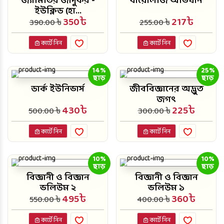
জ্যামিতির জাদুকর -
বায়োলজি অভিধান
ইউক্লিড (হা...
350৳
217৳
390.00 ৳
255.00 ৳
কার্টে নিন
কার্টে নিন
14%
25%
ছাড়
ছাড়
ডার্ক ইউনিভার্স
জীববিজ্ঞানের অদ্ভুত
জগৎ
430৳
225৳
500.00 ৳
300.00 ৳
কার্টে নিন
কার্টে নিন
10%
10%
ছাড়
ছাড়
বিজ্ঞানী ও বিজ্ঞান
বিজ্ঞানী ও বিজ্ঞান
ভলিউম ২
ভলিউম ১
495৳
360৳
550.00 ৳
400.00 ৳
কার্টে নিন
কার্টে নিন