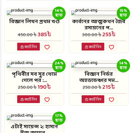
14%
15%
ছাড়
ছাড়
বিজ্ঞান লিখন প্রথম খণ্ড
কার্বনের আত্মকথন জৈব
রসায়নের প...
385৳
255৳
450.00 ৳
300.00 ৳
কার্টে নিন
কার্টে নিন
24%
14%
ছাড়
ছাড়
পৃথিবীর সব সুর থেমে
বিজ্ঞান নির্ভর
গেলে পর :...
অ্যাডভেঞ্চার সম...
190৳
215৳
250.00 ৳
250.00 ৳
কার্টে নিন
কার্টে নিন
17%
ছাড়
এটাই সায়েন্স ২: হাসান