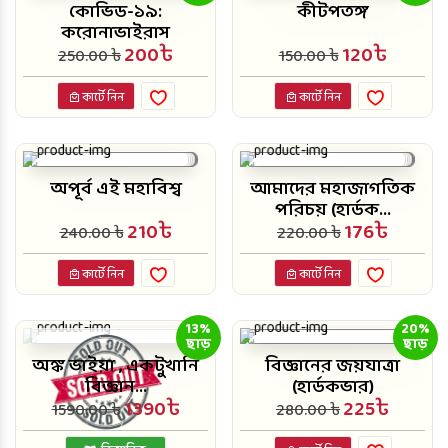
কোভিড-১৯:
কীটপতঙ্গ
করোনাভাইরাস
200৳
120৳
250.00 ৳
150.00 ৳
কার্টে নিন
কার্টে নিন
অপূর্ব এই মহাবিশ্ব
আমাদের মহাজাগতিক
পরিচয় (হার্ডক...
210৳
176৳
240.00 ৳
220.00 ৳
কার্টে নিন
কার্টে নিন
13%
20%
ছাড়
ছাড়
অঙ্ক ভাইয়া , একটুখানি
বিজ্ঞানের জয়যাত্রা
বিজ্ঞান...
(হার্ডকভার)
1390৳
225৳
1590.00 ৳
280.00 ৳