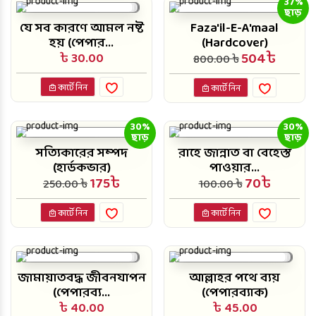
37%
ছাড়
যে সব কারণে আমল নষ্ট
Faza'il-E-A'maal
হয় (পেপার...
(Hardcover)
504৳
৳ 30.00
800.00 ৳
কার্টে নিন
কার্টে নিন
30%
30%
ছাড়
ছাড়
সত্যিকারের সম্পদ
রাহে জান্নাত বা বেহেস্ত
(হার্ডকভার)
পাওয়ার...
175৳
70৳
250.00 ৳
100.00 ৳
কার্টে নিন
কার্টে নিন
জামায়াতবদ্ধ জীবনযাপন
আল্লাহর পথে ব্যয়
(পেপারব্য...
(পেপারব্যাক)
৳ 40.00
৳ 45.00