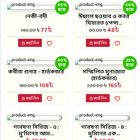
45%
40%
ছাড়
ছাড়
নেকী-বদী
ঈছালে ছওয়াব ও কবর
যিয়ারত (পেপা...
77৳
48৳
140.00 ৳
80.00 ৳
কার্টে নিন
কার্টে নিন
40%
25%
ছাড়
ছাড়
কবীরা গুনাহ - হার্ডকভার
সম্মিলিত মুনাজাত
(হার্ডকভার)
108৳
165৳
180.00 ৳
220.00 ৳
কার্টে নিন
কার্টে নিন
গবেষণা সিরিজ - ৫ :
গবেষণা সিরিজ - ৪ :
মু’মিনের আম...
মুমিনের এক...