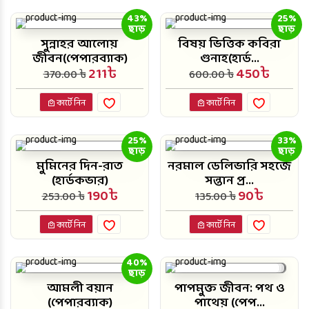
43%
25%
ছাড়
ছাড়
সুন্নাহর আলোয়
বিষয় ভিত্তিক কবিরা
জীবন(পেপারব্যাক)
গুনাহ(হার্ড...
211৳
450৳
370.00 ৳
600.00 ৳
কার্টে নিন
কার্টে নিন
25%
33%
ছাড়
ছাড়
মুমিনের দিন-রাত
নরমাল ডেলিভারি সহজে
(হার্ডকভার)
সন্তান প্র...
190৳
90৳
253.00 ৳
135.00 ৳
কার্টে নিন
কার্টে নিন
40%
ছাড়
আমলী বয়ান
পাপমুক্ত জীবন: পথ ও
(পেপারব্যাক)
পাথেয় (পেপ...