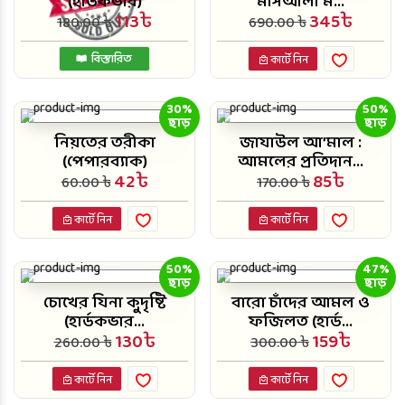
(হার্ডকভার)
মাসআলা ম...
113৳
345৳
180.00 ৳
690.00 ৳
বিস্তারিত
কার্টে নিন
30%
50%
ছাড়
ছাড়
নিয়তের তরীকা
জাযাউল আ’মাল :
(পেপারব্যাক)
আমলের প্রতিদান...
42৳
85৳
60.00 ৳
170.00 ৳
কার্টে নিন
কার্টে নিন
50%
47%
ছাড়
ছাড়
চোখের যিনা কুদৃষ্টি
বারো চাঁদের আমল ও
(হার্ডকভার...
ফজিলত (হার্ড...
130৳
159৳
260.00 ৳
300.00 ৳
কার্টে নিন
কার্টে নিন