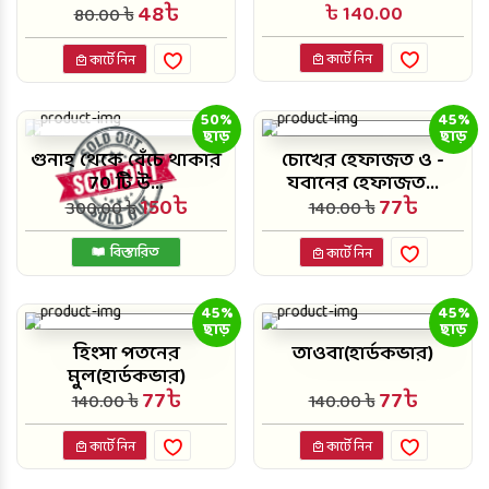
48৳
৳ 140.00
80.00 ৳
কার্টে নিন
কার্টে নিন
50%
45%
ছাড়
ছাড়
গুনাহ থেকে বেঁচে থাকার
চোখের হেফাজত ও -
70 টি উ...
যবানের হেফাজত...
150৳
77৳
300.00 ৳
140.00 ৳
বিস্তারিত
কার্টে নিন
45%
45%
ছাড়
ছাড়
হিংসা পতনের
তাওবা(হার্ডকভার)
মুল(হার্ডকভার)
77৳
77৳
140.00 ৳
140.00 ৳
কার্টে নিন
কার্টে নিন