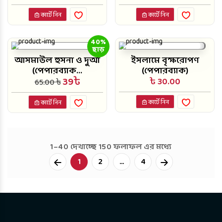
কার্টে নিন
কার্টে নিন
40%
ছাড়
আসমাউল হুসনা ও দুআ
ইসলামে বৃক্ষরোপণ
(পেপারব্যাক...
(পেপারব্যাক)
39৳
৳ 30.00
65.00 ৳
কার্টে নিন
কার্টে নিন
1–40 দেখাচ্ছে 150 ফলাফল এর মধ্যে
Next
1
2
...
4